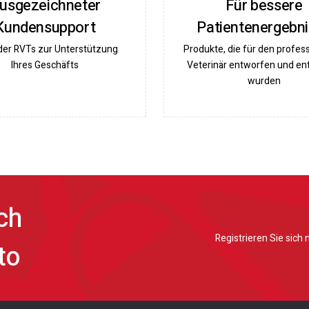
usgezeichneter
Für bessere
Kundensupport
Patientenergebn
der RVTs zur Unterstützung
Produkte, die für den profes
Ihres Geschäfts
Veterinär entworfen und en
wurden
ch
Registrieren Sie sich
to