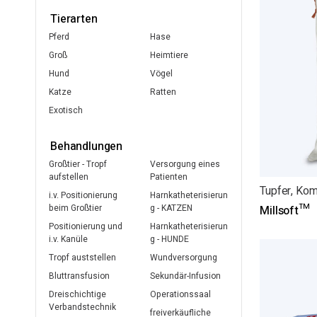
Tierarten
Pferd
Hase
Groß
Heimtiere
Hund
Vögel
Katze
Ratten
Exotisch
Behandlungen
Großtier - Tropf
Versorgung eines
aufstellen
Patienten
Tupfer, Kom
i.v. Positionierung
Harnkatheterisierun
beim Großtier
g - KATZEN
Millsoft™
Positionierung und
Harnkatheterisierun
i.v. Kanüle
g - HUNDE
Tropf auststellen
Wundversorgung
Bluttransfusion
Sekundär-Infusion
Dreischichtige
Operationssaal
Verbandstechnik
freiverkäufliche